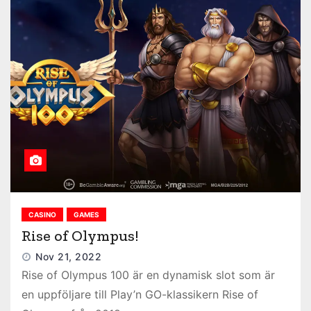
CASINO
GAMES
Rise of Olympus!
Nov 21, 2022
Rise of Olympus 100 är en dynamisk slot som är
en uppföljare till Play’n GO-klassikern Rise of